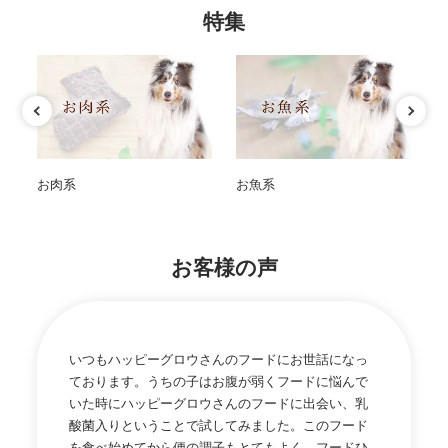
特集
お肉系
お魚系
お
お客様の声
いつもハッピーグロウさんのフードにお世話になっ
ております。うちの子はお腹が弱くフードに悩んで
いた時にハッピーグロウさんのフードに出会い、乳
酸菌入りということで試してみました。このフード