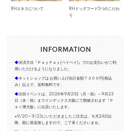
RHエキスについて
RHドッグフード5つのこだわ
よ
り
INFORMATION
◆
決済方法『ＰａｙＰａｙ(ペイペイ)』でのお支払いがご利
用いただけるようになりました。
◆
ネットショップは お買い上げ合計金額７３００円(税込
み）以上で、送料無料です。
◆
次回イベントは、2026年9月21日（月・祝）～9月23
日（水・祝）までインデックス大阪にて開催されます『Ｐ
ｅｔ博大阪』に出店いたします。
※9/20～9/23にいただきましたご注文は、９月24日以
降、順に発送致しますので、ご了承くださいませ。