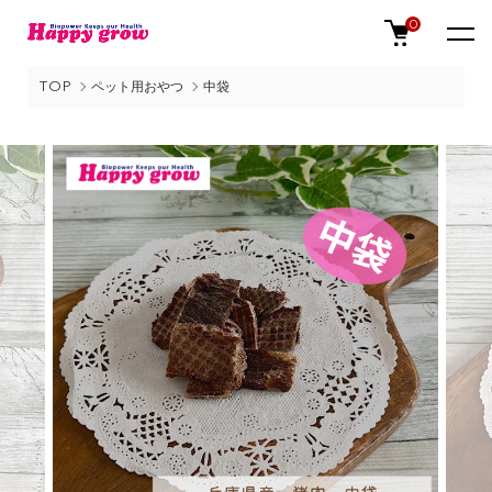
0
TOP
ペット用おやつ
中袋