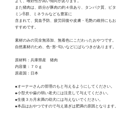
よく、嗜好性が高い傾向があります。
また猪肉は、鉄分が豚肉の約４倍あり、タンパク質、ビタ
ミンB群、ミネラルなども豊富に
含まれて、貧血予防、疲労回復や皮膚・毛艶の維持にもお
すすめです。
素材のみの完全無添加、無着色にこだわったおやつです。
自然素材のため、色･形･匂いなどにばらつきがあります。
原材料：兵庫県産 猪肉
内容量：７０ｇ
原産国：日本
●オーナーさんの管理のもと与えるようにしてください。
●小型犬や歯の弱い老犬には注意して与えてください。
●生後３カ月未満の幼犬には与えないでください。
●本品はおやつですので与え過ぎは肥満の原因となります。