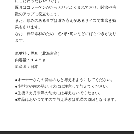
にこだわったおやつです。
豚耳はコラーゲンがたっぷりとふくまれており、関節や毛
艶のアップに役立ちます。
また、厚みのあるタブは噛み応えがあるサイズで歯磨き効
果もあります。
なお、自然素材のため、色･形･匂いなどにばらつきがあり
ます。
原材料：豚耳（北海道産）
内容量：１４５ｇ
原産国：日本
●オーナーさんの管理のもと与えるようにしてください。
●小型犬や歯の弱い老犬には注意して与えてください。
●生後３カ月未満の幼犬には与えないでください。
●本品はおやつですので与え過ぎは肥満の原因となります。