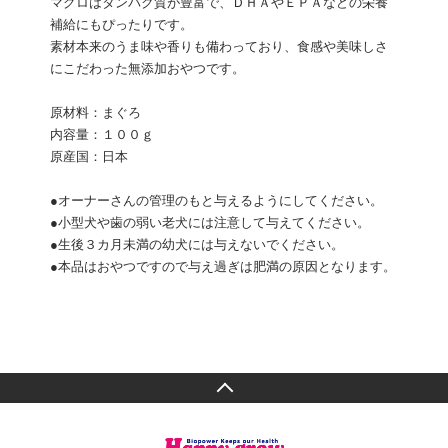
マグロはタンパク質が豊富で、ＤＨＡやＥＰＡなどの栄養
補給にもぴったりです。
素材本来のうま味や香りも備わっており、食感や美味しさ
にこだわった無添加おやつです。
原材料：まぐろ
内容量：１００ｇ
原産国：日本
●オーナーさんの管理のもと与えるようにしてください。
●小型犬や歯の弱い老犬には注意して与えてください。
●生後３カ月未満の幼犬には与えないでください。
●本品はおやつですので与え過ぎは肥満の原因となります。